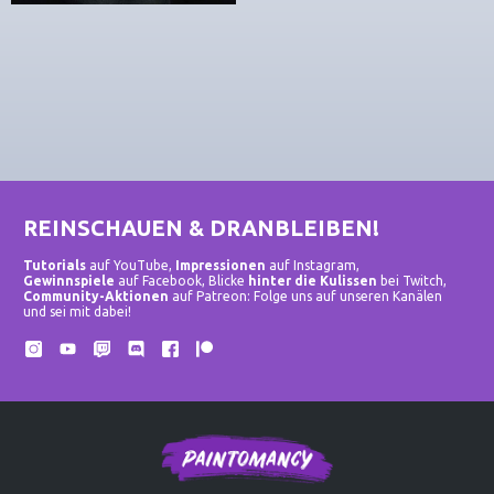
REINSCHAUEN & DRANBLEIBEN!
Tutorials
auf YouTube,
Impressionen
auf Instagram,
Gewinnspiele
auf Facebook, Blicke
hinter die Kulissen
bei Twitch,
Community-Aktionen
auf Patreon: Folge uns auf unseren Kanälen
und sei mit dabei!