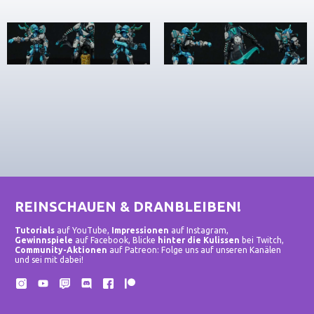
REINSCHAUEN & DRANBLEIBEN!
Tutorials
auf YouTube,
Impressionen
auf Instagram,
Gewinnspiele
auf Facebook, Blicke
hinter die Kulissen
bei Twitch,
Community-Aktionen
auf Patreon: Folge uns auf unseren Kanälen
und sei mit dabei!