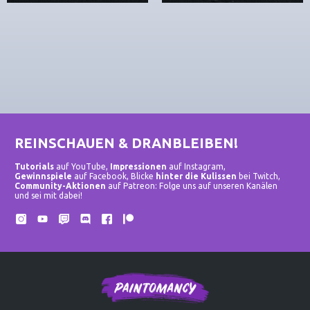
REINSCHAUEN & DRANBLEIBEN!
Tutorials
auf YouTube,
Impressionen
auf Instagram,
Gewinnspiele
auf Facebook, Blicke
hinter die Kulissen
bei Twitch,
Community-Aktionen
auf Patreon: Folge uns auf unseren Kanälen
und sei mit dabei!