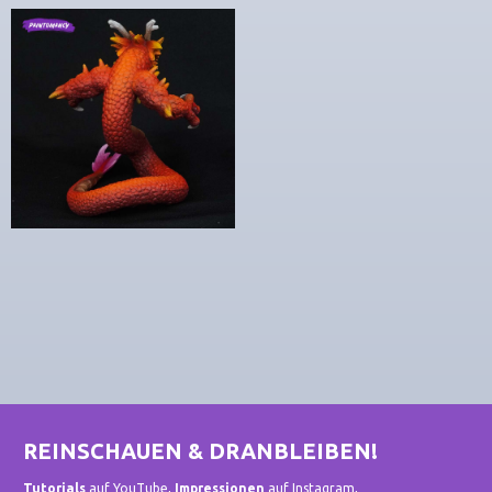
REINSCHAUEN & DRANBLEIBEN!
Tutorials
auf YouTube,
Impressionen
auf Instagram,