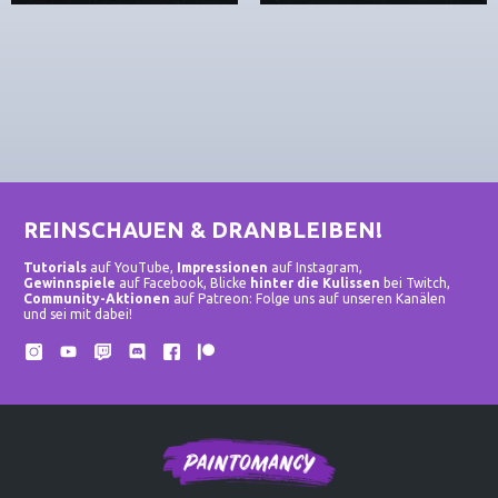
REINSCHAUEN & DRANBLEIBEN!
Tutorials
auf YouTube,
Impressionen
auf Instagram,
Gewinnspiele
auf Facebook, Blicke
hinter die Kulissen
bei Twitch,
Community-Aktionen
auf Patreon: Folge uns auf unseren Kanälen
und sei mit dabei!